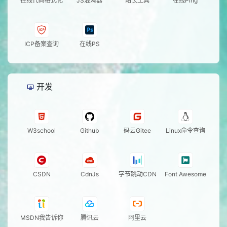
在线代码格式化
JS混淆器
站长工具
在线Ping
ICP备案查询
在线PS
开发
W3school
Github
码云Gitee
Linux命令查询
CSDN
CdnJs
字节跳动CDN
Font Awesome
MSDN我告诉你
腾讯云
阿里云