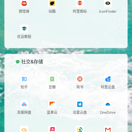
图怪兽
站酷
阿里图标
IconFinder
优设教程
社交&存储
知乎
豆瓣
简书
阿里云盘
百度网盘
蓝奏云
迅雷云盘
OneDrive