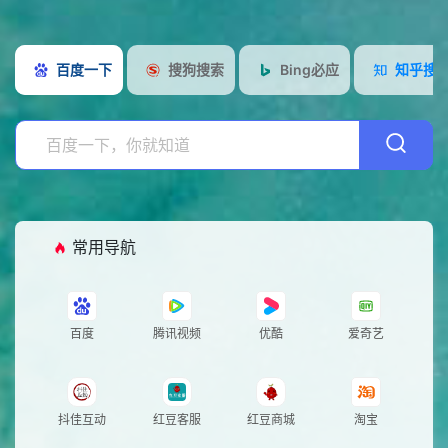
用
设
百度一下
搜狗搜索
Bing必应
知乎搜
导
计
社
航
视
交
工
觉
&
具
开
存
发
游
储
戏
网
常用导航
娱
站
乐
公
百度
腾讯视频
优酷
爱奇艺
告
抖佳互动
红豆客服
红豆商城
淘宝