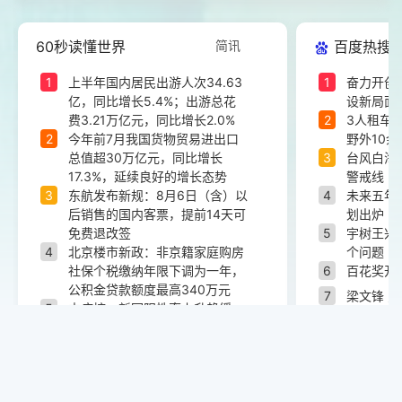
60秒读懂世界
简讯
百度热搜
1
上半年国内居民出游人次34.63
1
奋力开创
亿，同比增长5.4%；出游总花
设新局面
费3.21万亿元，同比增长2.0%
2
3人租车
2
今年前7月我国货物贸易进出口
野外10余
总值超30万亿元，同比增长
3
台风白海
17.3%，延续良好的增长态势
警戒线
3
东航发布新规：8月6日（含）以
4
未来五年
后销售的国内客票，提前14天可
划出炉
免费退改签
5
宇树王兴
4
北京楼市新政：非京籍家庭购房
个问题
社保个税缴纳年限下调为一年，
6
百花奖开
公积金贷款额度最高340万元
7
梁文锋 
5
中疾控：新冠阳性率上升趋缓，
8
婚外胚胎
总体处于中流行水平，南方显著
结婚证原
高于北方
9
23岁博
6
受台风“白海豚”影响，长三角铁
常熬夜压
路部分线路列车临时停运
10
河南濮阳